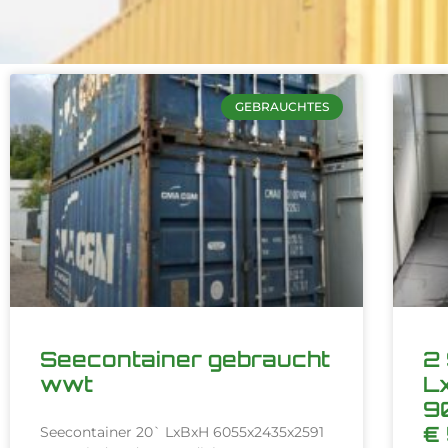
GEBRAUCHTES
Seecontainer gebraucht
2 
wwt
L
9
€ 
Seecontainer 20` LxBxH 6055x2435x2591