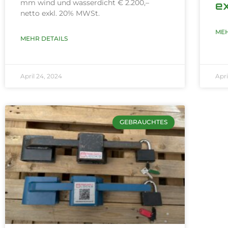
mm wind und wasserdicht € 2.200,–
e
netto exkl. 20% MWSt.
MEH
MEHR DETAILS
April 24, 2024
Apri
GEBRAUCHTES