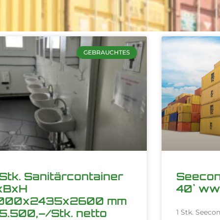
GEBRAUCHTES
Stk. Sanitärcontainer
Seecon
xBxH
40` ww
000x2435x2600 mm
5.500,–/Stk. netto
1 Stk. Seeco