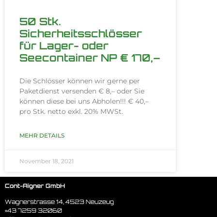
50 Stk.
Sicherheitsschlösser
für Lager- oder
Seecontainer NP € 170,–
Die Schlösser können wir gerne per
Paketdienst versenden € 8,– oder Sie
können diese bei uns Abholen!!! € 40,–
pro Stk. netto exkl. 20% MWSt.
MEHR DETAILS
November 18, 2021
Cont-Aigner GmbH
Wagnerstrasse 14, 4523 Neuzeug
+43 7259 32060