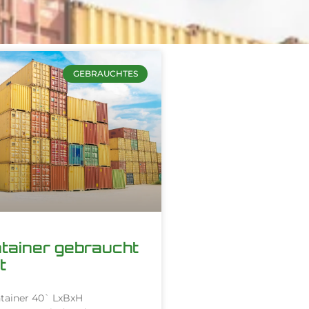
GEBRAUCHTES
tainer gebraucht
t
ntainer 40` LxBxH